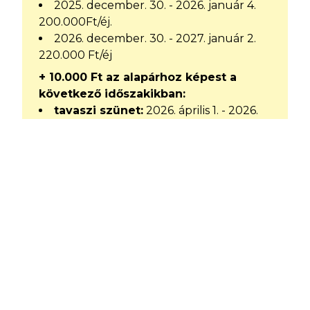
2025. december. 30. - 2026. január 4.
200.000Ft/éj.
2026. december. 30. - 2027. január 2.
220.000 Ft/éj
+ 10.000 Ft az alapárhoz képest a
következő időszakikban:
tavaszi szünet:
2026. április 1. - 2026.
április. 12.
pünkösd:
2026. május 22. - 2026.
május. 25.
május1:
2026. április 30. - 2026. május 2.
augusztus 20:
2026. augustus 19. -
2026. augusztus. 23.
őszi szünet:
2026. október 22. - 2026.
november. 1.
téli szünet:
2026. december 18. - 2026.
december 29.