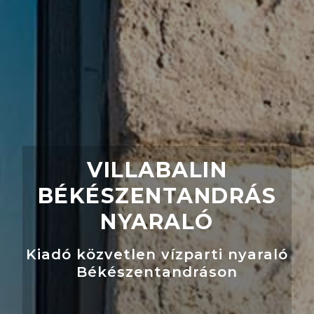
VILLABALIN
BÉKÉSZENTANDRÁS
NYARALÓ
Kiadó közvetlen vízparti nyaraló
Békészentandráson